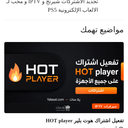
تجديد الأشتركات شيرنج و IPTV و محب لـ
الالعاب الإلكترونية PS5
مواضيع تهمك
سيرفرات IPTV
تفعيل اشتراك هوت بلير HOT player
قن