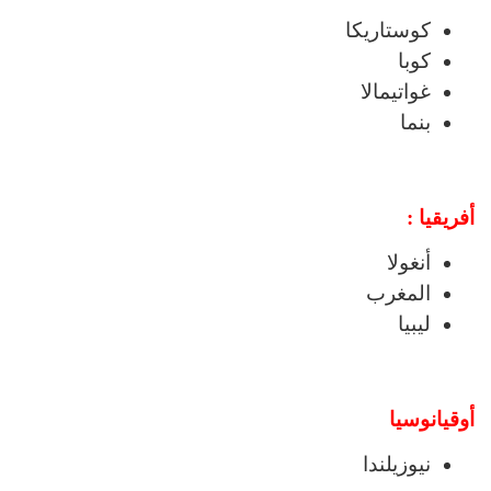
كوستاريكا
كوبا
غواتيمالا
بنما
أفريقيا :
أنغولا
المغرب
ليبيا
أوقيانوسيا
نيوزيلندا