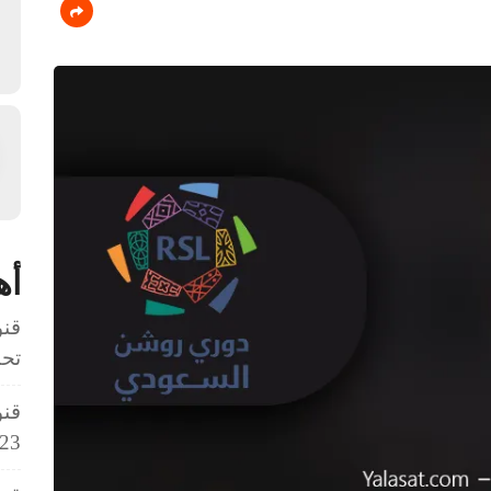
أه
قنو
تحت 3
قنو
23 سنة