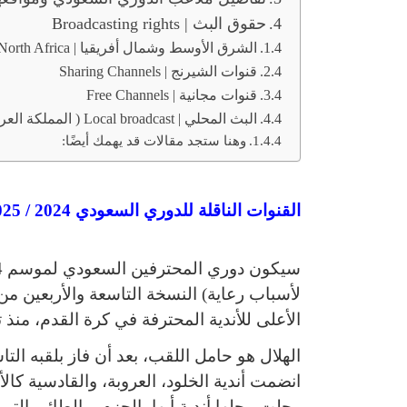
حقوق البث | Broadcasting rights
الشرق الأوسط وشمال أفريقيا | Middle East and North Africa
قنوات الشيرنج | Sharing Channels
قنوات مجانية | Free Channels
البث المحلي | Local broadcast ( المملكة العربية السعودية – The Kingdom of Saudi Arabia )
وهنا ستجد مقالات قد يهمك أيضًا:
القنوات الناقلة للدوري السعودي 2024 / 2025
لأسباب رعاية) النسخة التاسعة والأربعين م
الأعلى للأندية المحترفة في كرة القدم، منذ تأس
الهلال هو حامل اللقب، بعد أن فاز بلقبه ا
انضمت أندية الخلود، العروبة، والقادسية كال
وحلت محلها أندية أبها، الحزم، والطائي التي هبط