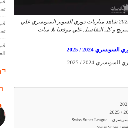
قنو
تحت 3
القنوات الناقلة للدوري السويسري 2024 / 2025 شاهد مباريات دوري السوبر السويسري علي
قنو
رنج و كل التفاصيل علي موقعنا يلا سات
تحت 3
قنو
لسويسري 2024 / 2025
العال
ا
Swiss Super Le