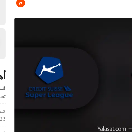
أه
قنو
تحت 3
قنو
23 سنة