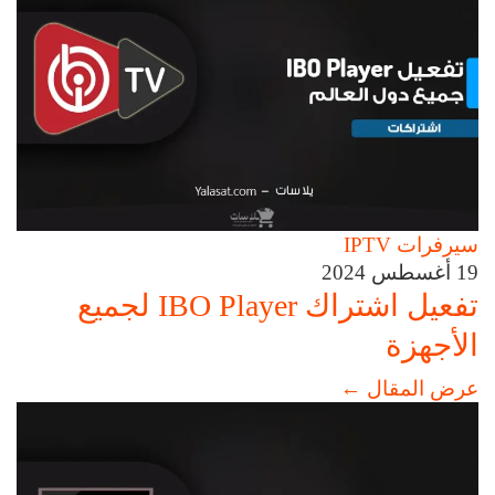
سيرفرات IPTV
19 أغسطس 2024
تفعيل اشتراك IBO Player لجميع
الأجهزة
عرض المقال
←