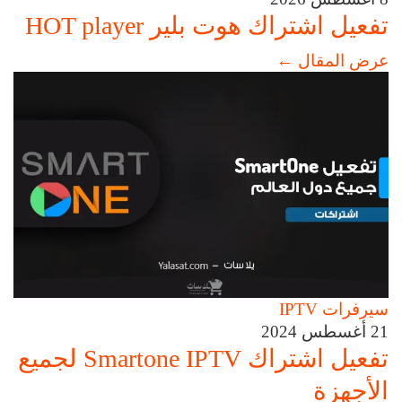
تفعيل اشتراك هوت بلير HOT player
عرض المقال
←
سيرفرات IPTV
21 أغسطس 2024
تفعيل اشتراك Smartone IPTV لجميع
الأجهزة