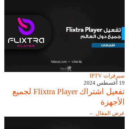
سيرفرات IPTV
19 أغسطس 2024
تفعيل اشتراك Flixtra Player لجميع
الأجهزة
عرض المقال
←