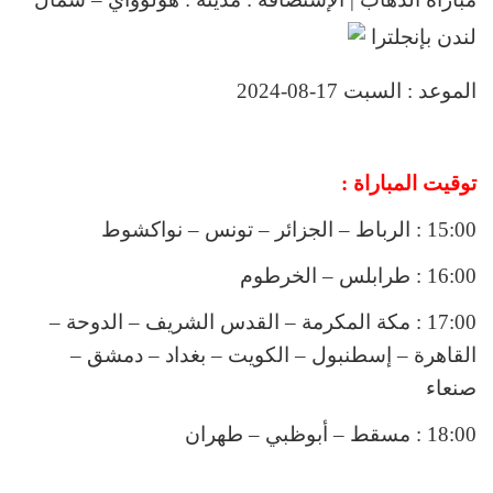
لندن بإنجلترا
الموعد : السبت 17-08-2024
توقيت المباراة :
15:00 : الرباط – الجزائر – تونس – نواكشوط
16:00 : طرابلس – الخرطوم
17:00 : مكة المكرمة – القدس الشريف – الدوحة –
القاهرة – إسطنبول – الكويت – بغداد – دمشق –
صنعاء
18:00 : مسقط – أبوظبي – طهران