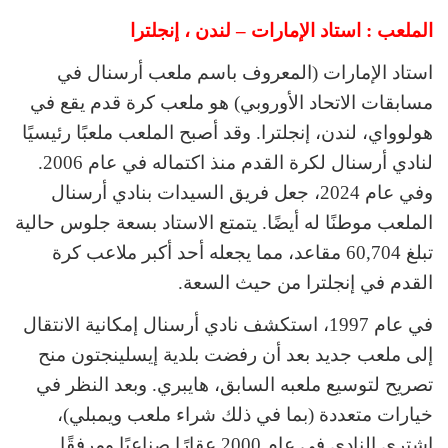
الملعب : استاد الإمارات – لندن ، إنجلترا
استاد الإمارات (المعروف باسم ملعب أرسنال في
مسابقات الاتحاد الأوروبي) هو ملعب كرة قدم يقع في
هولوواي، لندن، إنجلترا. وقد أصبح الملعب ملعبًا رئيسيًا
لنادي أرسنال لكرة القدم منذ اكتماله في عام 2006.
وفي عام 2024، جعل فريق السيدات بنادي أرسنال
الملعب موطنًا له أيضًا. يتمتع الاستاد بسعة جلوس حالية
تبلغ 60,704 مقاعد، مما يجعله أحد أكبر ملاعب كرة
القدم في إنجلترا من حيث السعة.
في عام 1997، استكشف نادي أرسنال إمكانية الانتقال
إلى ملعب جديد بعد أن رفضت بلدية إيسلينجتون منح
تصريح لتوسيع ملعبه السابق، هايبري. وبعد النظر في
خيارات متعددة (بما في ذلك شراء ملعب ويمبلي)،
اشترى النادي في عام 2000 عقارًا صناعيًا ومرفقًا