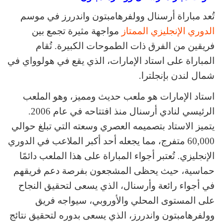
تُعد مباراة أرسنال وولفرهامبتون واندررز في موسم
الدوري الإنجليزي الممتاز
مواجهة مثيرة تجمع بين
فريقين من الفرق ذات الطموحات الكبيرة. تُقام
المباراة على استاد الإمارات، الذي يقع في هولوواي في
شمال لندن بإنجلترا.
استاد الإمارات هو ملعب حديث ومميز، وهو الملعب
الرئيسي لنادي أرسنال منذ افتتاحه في عام 2006.
يتميز الاستاد بتصميمه العصري وسعته التي تبلغ حوالي
60,000 متفرج، مما يجعله أحد أكبر الملاعب في الدوري
الإنجليزي. تُعتبر أجواء المباراة على هذا الملعب دائمًا
حماسية، حيث يحظى المشجعون بفرصة دعم فريقهم
في أجواء رائعة وأرسنال، الذي يسعى لتحقيق النجاح
على المستوى المحلي والأوروبي، سيواجه فريق
وولفرهامبتون واندررز، الذي يسعى بدوره لتحقيق نتائج