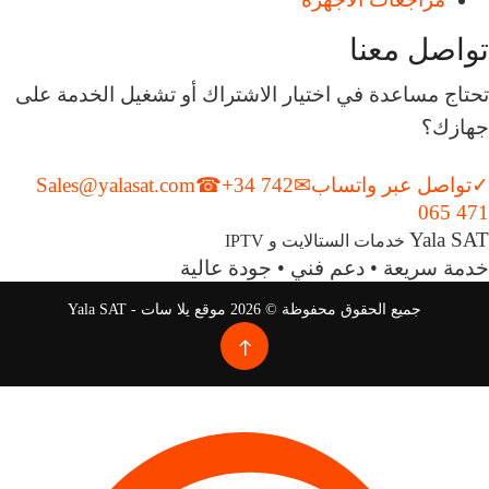
تواصل معنا
تحتاج مساعدة في اختيار الاشتراك أو تشغيل الخدمة على
جهازك؟
✓
تواصل عبر واتساب
✉
+34 742
☎
Sales@yalasat.com
065 471
Yala SAT
خدمات الستالايت و IPTV
خدمة سريعة • دعم فني • جودة عالية
جميع الحقوق محفوظة © 2026 موقع يلا سات - Yala SAT