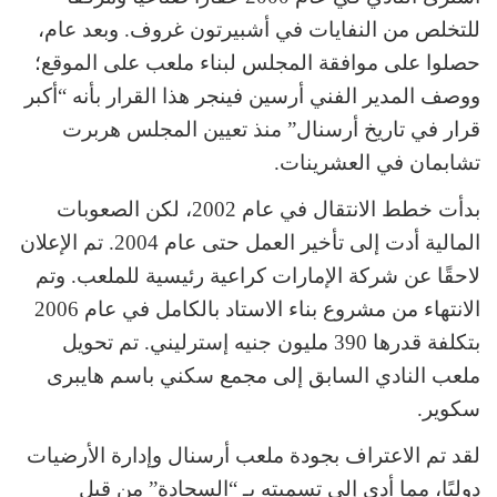
للتخلص من النفايات في أشبيرتون غروف. وبعد عام،
حصلوا على موافقة المجلس لبناء ملعب على الموقع؛
ووصف المدير الفني أرسين فينجر هذا القرار بأنه “أكبر
قرار في تاريخ أرسنال” منذ تعيين المجلس هربرت
تشابمان في العشرينات.
بدأت خطط الانتقال في عام 2002، لكن الصعوبات
المالية أدت إلى تأخير العمل حتى عام 2004. تم الإعلان
لاحقًا عن شركة الإمارات كراعية رئيسية للملعب. وتم
الانتهاء من مشروع بناء الاستاد بالكامل في عام 2006
بتكلفة قدرها 390 مليون جنيه إسترليني. تم تحويل
ملعب النادي السابق إلى مجمع سكني باسم هايبرى
سكوير.
لقد تم الاعتراف بجودة ملعب أرسنال وإدارة الأرضيات
دوليًا، مما أدى إلى تسميته بـ “السجادة” من قبل