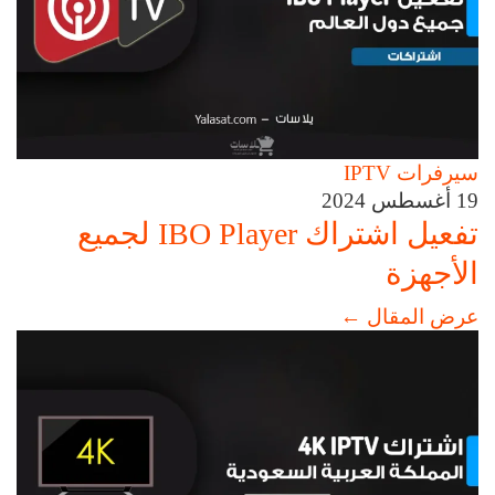
سيرفرات IPTV
19 أغسطس 2024
تفعيل اشتراك IBO Player لجميع
الأجهزة
عرض المقال
←