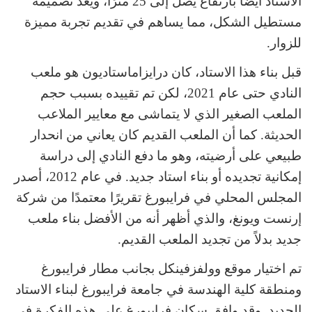
الاستاد أيضًا بارتفاع يصل إلى 25 مترًا، ويعد تصميمه
مستطيل الشكل، مما يساهم في تقديم تجربة مميزة
للزوار.
قبل بناء هذا الاستاد، كان درايزاماستاديون هو ملعب
النادي حتى عام 2021، لكن تم تقييده بسبب حجم
الملعب الصغير الذي لا يتماشى مع معايير الملاعب
الحديثة. كما أن الملعب القديم كان يعاني من انحدار
طبيعي على أرضيته، وهو ما دفع النادي إلى دراسة
إمكانية تجديده أو بناء استاد جديد. في عام 2012، أصدر
المجلس المحلي في فرايبورغ تقريرًا معتمدًا من شركة
إرنست ويونغ، والذي أظهر أنه من الأفضل بناء ملعب
جديد بدلاً من تجديد الملعب القديم.
تم اختيار موقع وولفزفينكل بجانب مطار فرايبورغ
ومنطقة كلية الهندسة في جامعة فرايبورغ لبناء الاستاد
الجديد. وقد وافق سكان فرايبورغ على هذه الفكرة في