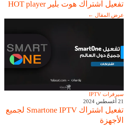
تفعيل اشتراك هوت بلير HOT player
عرض المقال
←
سيرفرات IPTV
21 أغسطس 2024
تفعيل اشتراك Smartone IPTV لجميع
الأجهزة