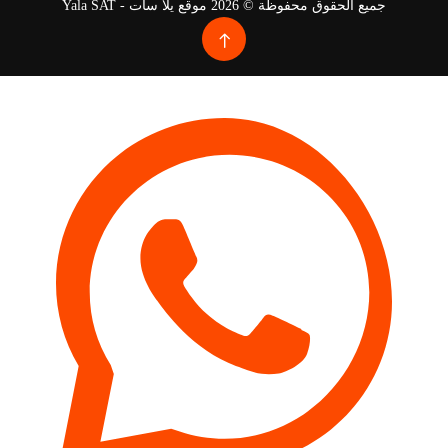
جميع الحقوق محفوظة © 2026 موقع يلا سات - Yala SAT