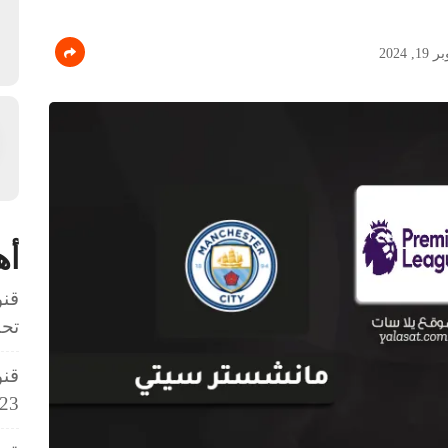
, 2024
أه
قنو
تحت 3
قنو
23 سنة