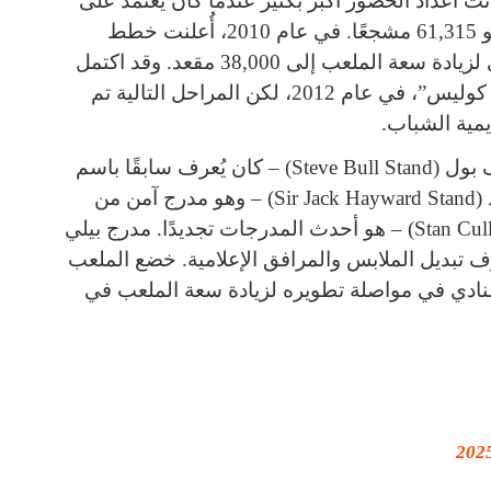
31,75 متفرجًا، وقد كانت أعداد الحضور أكبر بكثير عندما كان يعتمد على
المدرجات. ويعتبر الرقم القياسي للحضور هو 61,315 مشجعًا. في عام 2010، أُعلنت خطط
لإعادة تطوير بقيمة 40 مليون جنيه إسترليني لزيادة سعة الملعب إلى 38,000 مقعد. وقد اكتمل
الجزء الأول من المشروع، وهو “مدرج ستان كوليس”، في عام 2012، لكن المراحل التالية تم
يمية الشباب.
يتكون الملعب من أربع مدرجات مدرج ستيف بول (Steve Bull Stand) – كان يُعرف سابقًا باسم
“مدرج جون إيرلاند”. مدرج سير جاك هايوارد (Sir Jack Hayward Stand) – وهو مدرج آمن من
مستوى واحد. مدرج ستان كوليس (Stan Cullis Stand) – هو أحدث المدرجات تجديدًا. مدرج بيلي
B) – يحتوى على غرف تبديل الملابس والمرافق الإعلامية. خضع الملعب
لنادي في مواصلة تطويره لزيادة سعة الملعب في