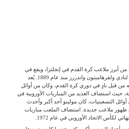
لينو (Molineux Stadium) واحدًا من أبرز ملاعب كرة القدم في إنجلترا، ويقع في
مدينة ولفرهامبتون، ويعتبر الملعب الرئيسي لنادي ولفرهامبتون واندررز منذ عام 1889. يُعد
 من قبل نادٍ في دوري كرة القدم، وكان من أوائل
ة، حيث استضاف العديد من المباريات الأوروبية في
وائل التسعينيات، كان مولينو أحد أكبر وأحدث
مع ظهور ملاعب جديدة. استضاف الملعب مباريات
ئي لكأس الاتحاد الأوروبي في عام 1972.