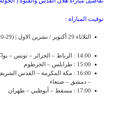
تفاصيل مباراة هلال القدس والفتوة ( الجولة 2 ) :
توقيت المباراة :
الثلاثاء 29 أكتوبر / نشرين الاول | (29-10-2024)
14:00 : الرباط – الجزائر – تونس – نواكشوط
15:00 : طرابلس – الخرطوم
16:00 : مكة المكرمة – القدس الشر
– دمشق – صنعاء
17:00 : مسقط – أبوظبي – طهران