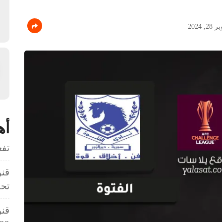
, 2024
أه
تفعي
قنو
تحت 3
قنو