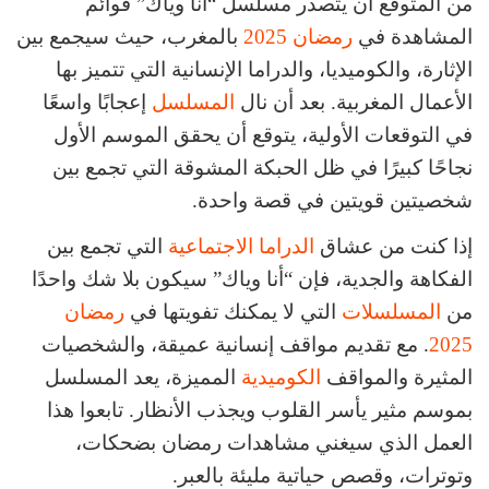
من المتوقع أن يتصدر مسلسل “أنا وياك” قوائم
المشاهدة في
رمضان 2025
بالمغرب، حيث سيجمع بين
الإثارة، والكوميديا، والدراما الإنسانية التي تتميز بها
الأعمال المغربية. بعد أن نال
المسلسل
إعجابًا واسعًا
في التوقعات الأولية، يتوقع أن يحقق الموسم الأول
نجاحًا كبيرًا في ظل الحبكة المشوقة التي تجمع بين
شخصيتين قويتين في قصة واحدة.
إذا كنت من عشاق
الدراما الاجتماعية
التي تجمع بين
الفكاهة والجدية، فإن “أنا وياك” سيكون بلا شك واحدًا
من
المسلسلات
التي لا يمكنك تفويتها في
رمضان
2025
. مع تقديم مواقف إنسانية عميقة، والشخصيات
المثيرة والمواقف
الكوميدية
المميزة، يعد المسلسل
بموسم مثير يأسر القلوب ويجذب الأنظار. تابعوا هذا
العمل الذي سيغني مشاهدات رمضان بضحكات،
وتوترات، وقصص حياتية مليئة بالعبر.