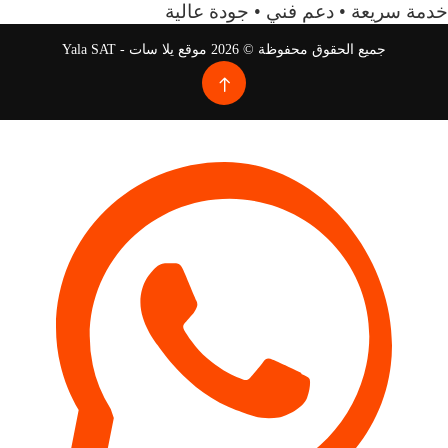
خدمة سريعة • دعم فني • جودة عالية
جميع الحقوق محفوظة © 2026 موقع يلا سات - Yala SAT