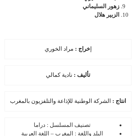
زهور السليماني
الزبير هلال
ﺇ
ﺧﺮاﺝ :
مراد الخوري
ﺗﺄﻟﻴﻒ :
نادية كمالي
اﻧﺘﺎﺝ :
الشركة الوطنية للإذاعة والتلفزيون بالمغرب
تصنيف المسلسل : دراما
البلد واللغة : المغرب – اللغة العربية