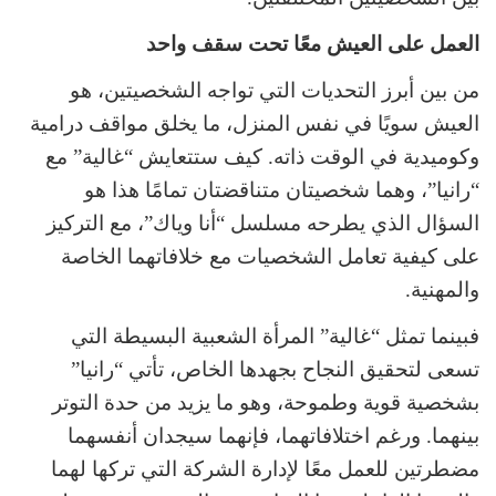
العمل على العيش معًا تحت سقف واحد
من بين أبرز التحديات التي تواجه الشخصيتين، هو
العيش سويًا في نفس المنزل، ما يخلق مواقف درامية
وكوميدية في الوقت ذاته. كيف ستتعايش “غالية” مع
“رانيا”، وهما شخصيتان متناقضتان تمامًا هذا هو
السؤال الذي يطرحه مسلسل “أنا وياك”، مع التركيز
على كيفية تعامل الشخصيات مع خلافاتهما الخاصة
والمهنية.
فبينما تمثل “غالية” المرأة الشعبية البسيطة التي
تسعى لتحقيق النجاح بجهدها الخاص، تأتي “رانيا”
بشخصية قوية وطموحة، وهو ما يزيد من حدة التوتر
بينهما. ورغم اختلافاتهما، فإنهما سيجدان أنفسهما
مضطرتين للعمل معًا لإدارة الشركة التي تركها لهما