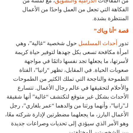
من المفاجآت
الدرامية والتشويق
، مع لمسة من
الفكاهة التي تجعل من العمل واحدًا من الأعمال
المنتظرة بشدة.
قصة “أنا وياك”
تدور
أحداث المسلسل
حول شخصية “غالية”، وهي
امرأة مكافحة تسعى بكل جهدها لتوفير حياة كريمة
لأسرتها، ما يجعلها تجد نفسها دائمًا في مواجهة
صعوبات الحياة. في المقابل، تظهر “رانيا”، الفتاة
الطموحة والناجحة التي تملك الكثير من الطموحات
والأحلام لتحقيقها في عالم رجال الأعمال. تتسارع
الأحداث بشكل غير متوقع لتكتشف “غالية” أنها شقيقة
لـ”رانيا”، وأنهما ورثتا من والدهما “عمر بلغاري”، رجل
الأعمال البارز، ما يجعلهما مضطرتين لإدارة شركته معًا،
وهو الأمر الذي سيؤدي إلى تحديات وصراعات جديدة
بين الشخصيتين المختلفتين.