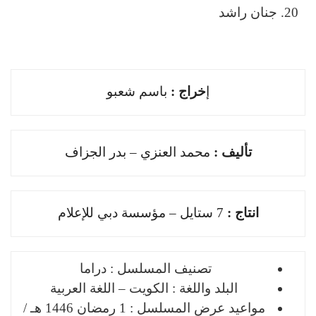
جنان راشد
ﺇ
ﺧﺮاﺝ :
باسم شعبو
ﺗﺄﻟﻴﻒ :
محمد العنزي – بدر الجزاف
اﻧﺘﺎﺝ :
7 ستايل – مؤسسة دبي للإعلام
تصنيف المسلسل : دراما
البلد واللغة : الكويت – اللغة العربية
مواعيد عرض المسلسل : 1 رمضان 1446 هـ /