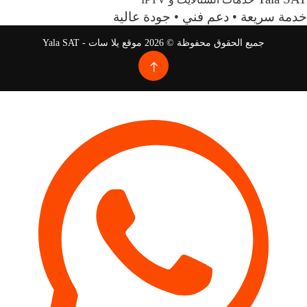
خدمة سريعة • دعم فني • جودة عالية
جميع الحقوق محفوظة © 2026 موقع يلا سات - Yala SAT