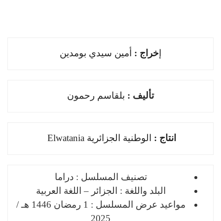
ﺇ
ﺧﺮاﺝ :
أمين سيدي بومدين
ﺗﺄﻟﻴﻒ :
بلقاسم رحمون
اﻧﺘﺎﺝ :
الوطنية الجزائرية Elwatania
تصنيف المسلسل : دراما
البلد واللغة : الجزائر – اللغة العربية
مواعيد عرض المسلسل : 1 رمضان 1446 هـ /
2025