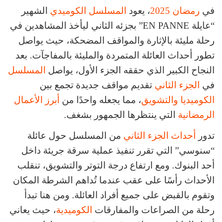
في
رمضان 2025
، يعود
المسلسل الكوميدي
الشهير
“عايلة EN PANNE” بجزئه الثاني ليأخذ المشاهدين في
رحلة مليئة بالإثارة والمواقف المضحكة، حيث يواصل
تطور أحداث العائلة المتمردة والمليئة بالمفاجآت. بعد
النجاح الكبير الذي حققه الجزء الأول، يواصل
المسلسل
في
الجزء الثاني
تقديم مواقف جديدة تجمع بين
الكوميديا
والتشويق
، مما يجعله واحدًا من
أبرز الأعمال
الرمضانية
التي ينتظرها الجمهور بشغف.
تدور
أحداث الجزء الثاني
من المسلسل حول عائلة
“سنوسي” التي تقرر تنفيذ عملية سرقة جريئة داخل
أحد البنوك. ومع ارتفاع درجة التوتر والتشويق، تنقلب
الأحداث رأسًا على عقب عندما تُداهم الشرطة المكان
وتقوم بالقبض على جميع أفراد العائلة. ومن هنا تبدأ
رحلة من الصراعات والمفارقات
الكوميدية
، حيث يعاني