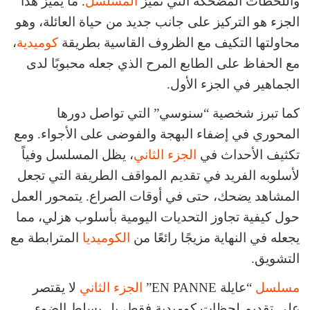
واللحظات المضحكة التي تميز
المسلسل
. ما يميز هذا
الجزء هو التركيز على جانب جديد من حياة العائلة، وهو
محاولتها التكيف مع الظروف القاسية بطريقة
كوميدية
،
مع الحفاظ على الطابع المرح الذي جعله محبوبًا لدى
الجماهير في الجزء الأول.
كما تبرز شخصية “سنوسي” التي تواصل دورها
المحوري في إضفاء البهجة والفوضى على الأجواء. ومع
تكثيف الأحداث في
الجزء الثاني
، يظل المسلسل وفياً
لأسلوبه الفريد في تقديم المواقف الطريفة التي تجعل
المشاهد يضحك، حتى في أوقات الصراع. يتمحور العمل
حول كيفية تجاوز التحديات اليومية بأسلوب هزلي، مما
يجعله في النهاية مزيجًا رائعًا من
الكوميديا
المترابطة مع
التشويق.
مسلسل
“عايلة EN PANNE”
الجزء الثاني
لا يقتصر
على تقديم لحظات كوميدية فقط، بل يسلط الضوء