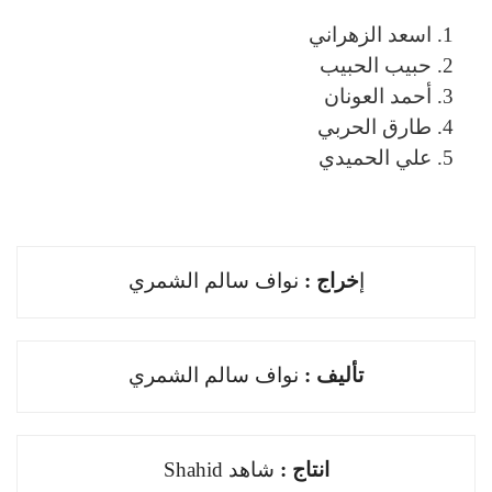
اسعد الزهراني
حبيب الحبيب
أحمد العونان
طارق الحربي
علي الحميدي
ﺇ
ﺧﺮاﺝ :
نواف سالم الشمري
ﺗﺄﻟﻴﻒ :
نواف سالم الشمري
اﻧﺘﺎﺝ :
شاهد Shahid