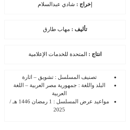
ﺇ
ﺧﺮاﺝ :
شادي عبدالسلام
ﺗﺄﻟﻴﻒ :
مهاب طارق
اﻧﺘﺎﺝ :
المتحدة للخدمات الإعلامية
تصنيف المسلسل : تشويق – اثارة
البلد واللغة : جمهورية مصر العربية – اللغة
العربية
مواعيد عرض المسلسل : 1 رمضان 1446 هـ /
2025