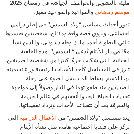
مليئة بالتشويق والعواطف الجياشة فى رمضان 2025
موسم رمضاني
والمواعيد والمواعيد مميز.
تدور أحداث مسلسل “ولاد الشمس” في إطار درامي
اجتماعي، ويروي قصة ولعة ومفتاح، شخصيتين تجسدها
ثنائي البطولة أحمد مالك وطه دسوقي، واللذين نشآ
معًا في دار للأيتام تُدعى “الشمس”. هذه الخلفية
الحياتية، التي شكلت جزءًا كبيرًا من شخصية الصديقين،
تبرز في المسلسل كأحد الأسباب الرئيسة وراء تسميته
بهذا الاسم. يسلط المسلسل الضوء على رحلة
الصديقين منذ طفولتهما في الدار وصولاً إلى مواجهة
تحديات الحياة، ليجدوا أنفسهم في عالم الجريمة
والسرقة بعد أن تتصاعد الأحداث وتزداد تعقيداتها.
يعد مسلسل “ولاد الشمس” من
الأعمال الدرامية
التي
تركز على قضايا اجتماعية هامة، مثل نشأة الأيتام